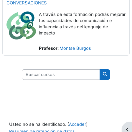
CONVERSACIONES
A través de esta formación podrás mejorar
tus capacidades de comunicación e
influencia a través del lenguaje de
impacto
Profesor:
Montse Burgos
Buscar cursos
Buscar curso
Usted no se ha identificado. (
Acceder
)
Ab
Resumen de retención de datos