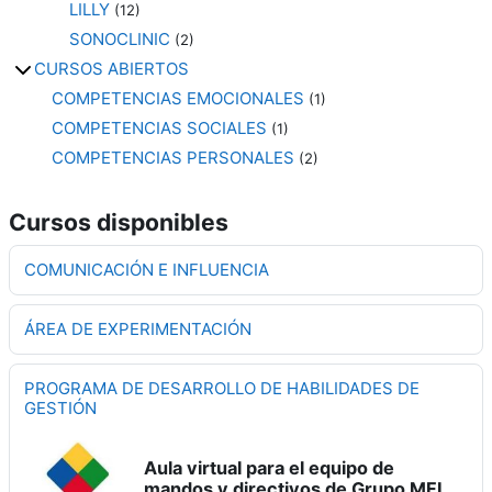
c
LILLY
(12)
SONOCLINIC
(2)
i
CURSOS ABIERTOS
COMPETENCIAS EMOCIONALES
(1)
r
COMPETENCIAS SOCIALES
(1)
V
COMPETENCIAS PERSONALES
(2)
í
Cursos disponibles
d
COMUNICACIÓN E INFLUENCIA
e
ÁREA DE EXPERIMENTACIÓN
o
PROGRAMA DE DESARROLLO DE HABILIDADES DE
GESTIÓN
Aula virtual para el equipo de
mandos y directivos de Grupo MFI