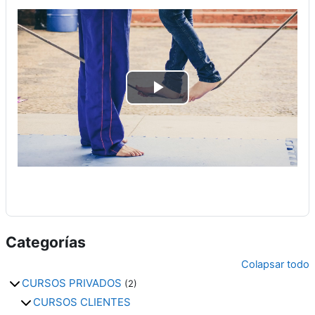
R
e
p
r
o
Categorías
d
Colapsar todo
CURSOS PRIVADOS
(2)
u
CURSOS CLIENTES